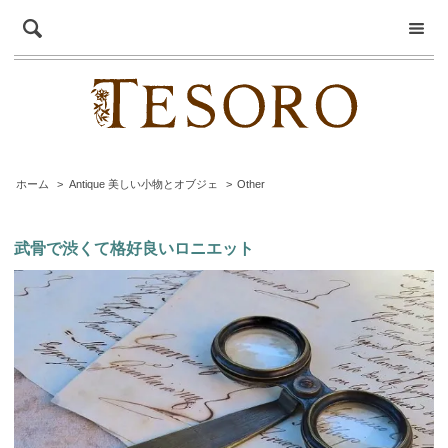
ホーム
>
Antique 美しい小物とオブジェ
>
Other
武骨で渋くて格好良いロニエット