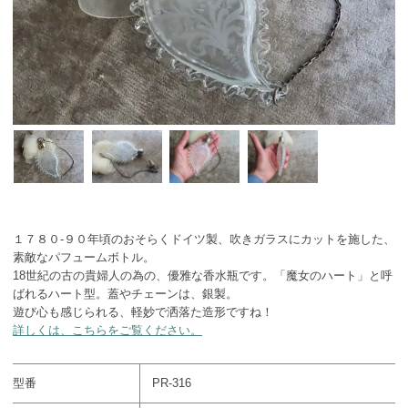
１７８０-９０年頃のおそらくドイツ製、吹きガラスにカットを施した、
素敵なパフュームボトル。
18世紀の古の貴婦人の為の、優雅な香水瓶です。「魔女のハート」と呼
ばれるハート型。蓋やチェーンは、銀製。
遊び心も感じられる、軽妙で洒落た造形ですね！
詳しくは、こちらをご覧ください。
型番
PR-316