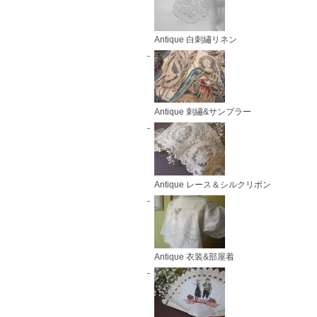
Antique 白刺繡リネン
Antique 刺繡&サンプラー
Antique レース＆シルクリボン
Antique 衣装&部屋着