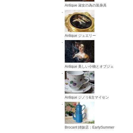
Antique 淑女の為の装身具
Antique ジュエリー
Antique 美しい小物とオブジェ
Antique ジノリ&古マイセン
Brocant 姉妹店：EarlySummer