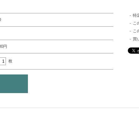
特
0
こ
こ
買
000円
枚