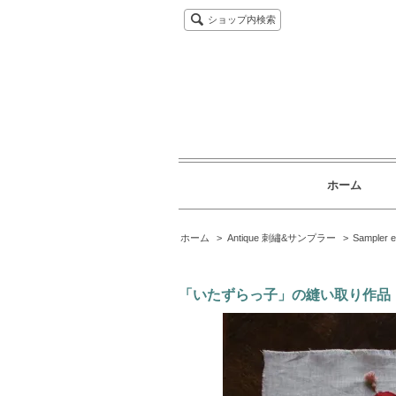
ショップ内検索
ホーム
ホーム
>
Antique 刺繡&サンプラー
>
Sampler e
「いたずらっ子」の縫い取り作品